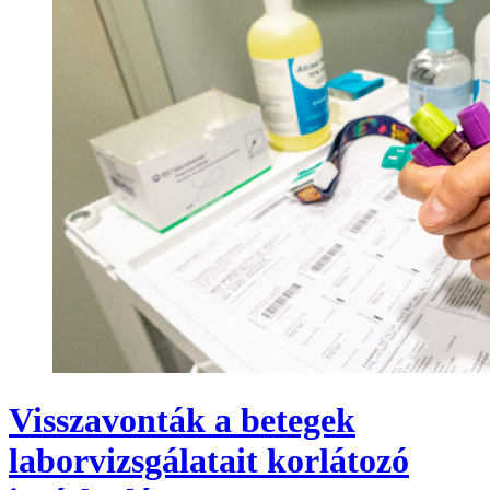
Visszavonták a betegek
laborvizsgálatait korlátozó