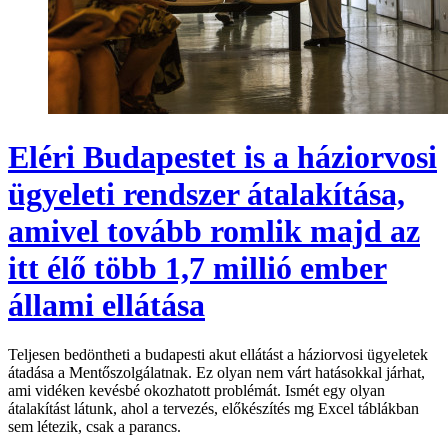
Eléri Budapestet is a háziorvosi
ügyeleti rendszer átalakítása,
amivel tovább romlik majd az
itt élő több 1,7 millió ember
állami ellátása
Teljesen bedöntheti a budapesti akut ellátást a háziorvosi ügyeletek
átadása a Mentőszolgálatnak. Ez olyan nem várt hatásokkal járhat,
ami vidéken kevésbé okozhatott problémát. Ismét egy olyan
átalakítást látunk, ahol a tervezés, előkészítés mg Excel táblákban
sem létezik, csak a parancs.