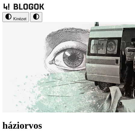
Kinézet
háziorvos