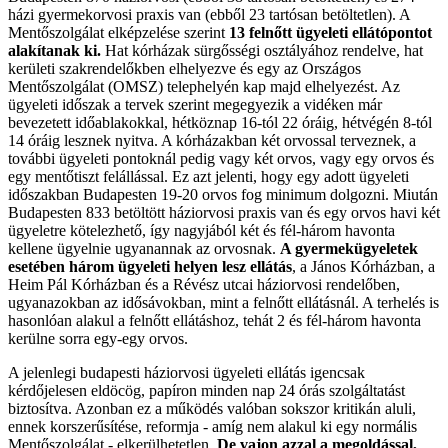
házi gyermekorvosi praxis van (ebből 23 tartósan betöltetlen). A
Mentőszolgálat elképzelése szerint
13 felnőtt ügyeleti ellátópontot
alakítanak ki.
Hat kórházak sürgősségi osztályához rendelve, hat
kerületi szakrendelőkben elhelyezve és egy az Országos
Mentőszolgálat (OMSZ) telephelyén kap majd elhelyezést. Az
ügyeleti időszak a tervek szerint megegyezik a vidéken már
bevezetett időablakokkal, hétköznap 16-tól 22 óráig, hétvégén 8-tól
14 óráig lesznek nyitva. A kórházakban két orvossal terveznek, a
további ügyeleti pontoknál pedig vagy két orvos, vagy egy orvos és
egy mentőtiszt felállással. Ez azt jelenti, hogy egy adott ügyeleti
időszakban Budapesten 19-20 orvos fog minimum dolgozni. Miután
Budapesten 833 betöltött háziorvosi praxis van és egy orvos havi két
ügyeletre kötelezhető, így nagyjából két és fél-három havonta
kellene ügyelnie ugyanannak az orvosnak.
A gyermekügyeletek
esetében három ügyeleti helyen lesz ellátás
, a János Kórházban, a
Heim Pál Kórházban és a Révész utcai háziorvosi rendelőben,
ugyanazokban az idősávokban, mint a felnőtt ellátásnál. A terhelés is
hasonlóan alakul a felnőtt ellátáshoz, tehát 2 és fél-három havonta
kerülne sorra egy-egy orvos.
A jelenlegi budapesti háziorvosi ügyeleti ellátás igencsak
kérdőjelesen eldöcög, papíron minden nap 24 órás szolgáltatást
biztosítva. Azonban ez a működés valóban sokszor kritikán aluli,
ennek korszerűsítése, reformja - amíg nem alakul ki egy normális
Mentőszolgálat - elkerülhetetlen.
De vajon azzal a megoldással,