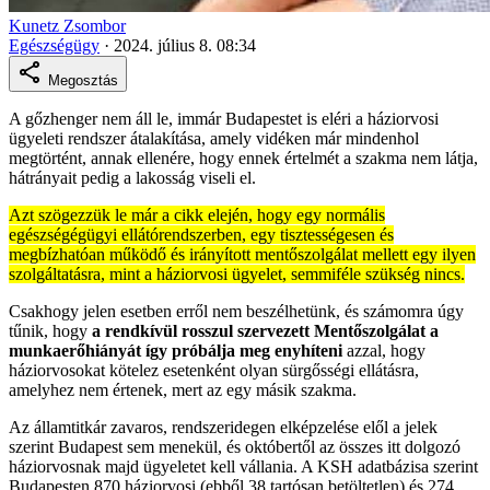
Kunetz Zsombor
Egészségügy
·
2024. július 8. 08:34
Megosztás
A gőzhenger nem áll le, immár Budapestet is eléri a háziorvosi
ügyeleti rendszer átalakítása, amely vidéken már mindenhol
megtörtént, annak ellenére, hogy ennek értelmét a szakma nem látja,
hátrányait pedig a lakosság viseli el.
Azt szögezzük le már a cikk elején, hogy egy normális
egészségégügyi ellátórendszerben, egy tisztességesen és
megbízhatóan működő és irányított mentőszolgálat mellett egy ilyen
szolgáltatásra, mint a háziorvosi ügyelet, semmiféle szükség nincs.
Csakhogy jelen esetben erről nem beszélhetünk, és számomra úgy
tűnik, hogy
a rendkívül rosszul szervezett Mentőszolgálat a
munkaerőhiányát így próbálja meg enyhíteni
azzal, hogy
háziorvosokat kötelez esetenként olyan sürgősségi ellátásra,
amelyhez nem értenek, mert az egy másik szakma.
Az államtitkár zavaros, rendszeridegen elképzelése elől a jelek
szerint Budapest sem menekül, és októbertől az összes itt dolgozó
háziorvosnak majd ügyeletet kell vállania. A KSH adatbázisa szerint
Budapesten 870 háziorvosi (ebből 38 tartósan betöltetlen) és 274