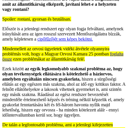
amit az államtitkárság elképzelt, javítani lehet-e a helyzeten
vagy rontani?
Spoiler: rontani, gyorsan és brutálisan.
Először is a jelenlegi rendszert egy olyan fogja felváltani, amelynek
irányítását arra az igen rosszul szervezett Mentőszolgálatra bízzák,
amely képletesen a
cipőfűzőjét sem képes bekötni.
Mindemellett az orvosi ügyeletek vidéki átvétele olyannyira
problémás volt, hogy a Magyar Orvosi Kamara 25 pontban
foglalta
össze
ezen problémákat az államtitkárság felé.
Ezek között
az egyik legkomolyabb szakmai probléma az, hogy
olyan tevékenységek ellátására is kötelezhető a háziorvos,
amelyben egyáltalán nincsen gyakorlata,
hiszen a sürgősségi
ellátás az egy egészen más szakma, ahol az idő egy kritikus faktor. A
felnőtt ellátóhelyekre a lakosok vihetnek gyermeket is, ami szintén
egy másik szakma. Ráadásul az egész rendszer bevezetését
mindenféle értelmezhető képzés és tréning nélkül képzelik el, amely
gyakorlat fenntartására két és fél-három havonta nyílik majd
lehetőség, hiszen egy orvosra - ha minden kötelezett aláír - ennyi
időintervallumban kerül sor, hogy ügyeljen.
De talán a legfontosabb probléma, ami a jelenlegi kifejezetten