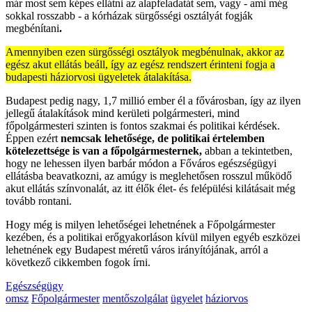
már most sem képes ellátni az alapfeladatát sem, vagy - ami még
sokkal rosszabb - a kórházak sürgősségi osztályát fogják
megbénítani
.
Amennyiben ezen sürgősségi osztályok megbénulnak, akkor az
egész akut ellátás beáll, így az egész rendszert érinteni fogja a
budapesti háziorvosi ügyeletek átalakítása.
Budapest pedig nagy, 1,7 millió ember él a fővárosban, így az ilyen
jellegű átalakítások mind kerületi polgármesteri, mind
főpolgármesteri szinten is fontos szakmai és politikai kérdések.
Éppen ezért
nemcsak lehetősége, de politikai értelemben
kötelezettsége is van a főpolgármesternek,
abban a tekintetben,
hogy ne lehessen ilyen barbár módon a Főváros egészségügyi
ellátásba beavatkozni, az amúgy is meglehetősen rosszul működő
akut ellátás színvonalát, az itt élők élet- és felépülési kilátásait még
tovább rontani.
Hogy még is milyen lehetőségei lehetnének a Főpolgármester
kezében, és a politikai erőgyakorláson kívül milyen egyéb eszközei
lehetnének egy Budapest méretű város irányítójának, arról a
következő cikkemben fogok írni.
Egészségügy
omsz
Főpolgármester
mentőszolgálat
ügyelet
háziorvos