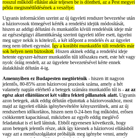
rosszul működő ellátást akár teljesen be is döntheti, az a Pest megyei
példa megismétlődésének a veszélye.
Ugyanis információm szerint az új ügyeleti rendszer bevezetése után
a háziorvosok tömegével kérték a rendelési idejük módosítását,
hiszen az addigi délutáni és munkaidőn kívüli rendelésük ideje már
az egészségügyi államtitkárság szerinti ügyeleti időre esett, ügyelni
meg ugye nekik is kötelező, a két időpont a rendelés és az ügyelet
meg nem ütheti egymást.
Így a korábbi munkaidőn túli rendelés már
sok helyen nem biztosított.
Hiszen akinek eddig a rendelési ideje
hetente egyszer-kétszer munkaidőn túli időszakra esett, este hét vagy
nyolc óráig rendelt, az az ügyelete bevezetésével kérte ennek
átalakítását délután 4-ig.
Amennyiben ez Budapesten megtörténik
- hiszen itt nagyon
jelentős, 80-85% azon háziorvosi praxisok száma, amely a hét
valamely napján elérhető a betegek számára munkaidőn túl is -
az az
egész akut ellátóláncot két vállra fekteti pillanatok alatt.
Ugyanis
azon betegek, akik eddig délután eljutottak a háziorvosukhoz, most
majd az ügyeleti ellátás igénybevételére kényszerülnek, ami az új
rendszerben időkorlátos, hiszen nem 0-24-ben fog működni, erősen
csökkentett kapacitással, miközben az egyéb eddig meglévő
feladatukat is el kell látniuk. Ebből egyenesen következik, hogy
azon betegek jelentős része, akik így kiesnek a háziorvosi ellátásból
vagy azt a mentőszolgálatot próbálják meg igénybe venni, amely