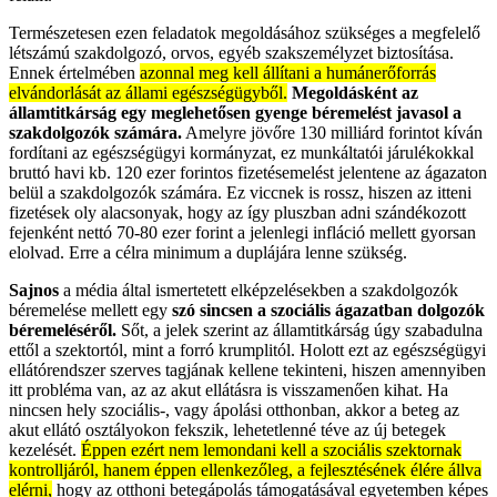
Természetesen ezen feladatok megoldásához szükséges a megfelelő
létszámú szakdolgozó, orvos, egyéb szakszemélyzet biztosítása.
Ennek értelmében
azonnal meg kell állítani a humánerőforrás
elvándorlását az állami egészségügyből.
Megoldásként az
államtitkárság egy meglehetősen gyenge béremelést javasol a
szakdolgozók számára.
Amelyre jövőre 130 milliárd forintot kíván
fordítani az egészségügyi kormányzat, ez munkáltatói járulékokkal
bruttó havi kb. 120 ezer forintos fizetésemelést jelentene az ágazaton
belül a szakdolgozók számára. Ez viccnek is rossz, hiszen az itteni
fizetések oly alacsonyak, hogy az így pluszban adni szándékozott
fejenként nettó 70-80 ezer forint a jelenlegi infláció mellett gyorsan
elolvad. Erre a célra minimum a duplájára lenne szükség.
Sajnos
a média által ismertetett elképzelésekben a szakdolgozók
béremelése mellett egy
szó sincsen a szociális ágazatban dolgozók
béremeléséről.
Sőt, a jelek szerint az államtitkárság úgy szabadulna
ettől a szektortól, mint a forró krumplitól. Holott ezt az egészségügyi
ellátórendszer szerves tagjának kellene tekinteni, hiszen amennyiben
itt probléma van, az az akut ellátásra is visszamenően kihat. Ha
nincsen hely szociális-, vagy ápolási otthonban, akkor a beteg az
akut ellátó osztályokon fekszik, lehetetlenné téve az új betegek
kezelését.
Éppen ezért nem lemondani kell a szociális szektornak
kontrolljáról, hanem éppen ellenkezőleg, a fejlesztésének élére állva
elérni,
hogy az otthoni betegápolás támogatásával egyetemben képes