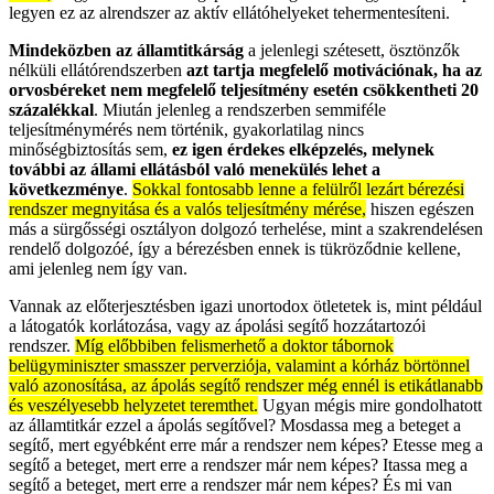
legyen ez az alrendszer az aktív ellátóhelyeket tehermentesíteni.
Mindeközben az államtitkárság
a jelenlegi szétesett, ösztönzők
nélküli ellátórendszerben
azt tartja megfelelő motivációnak, ha az
orvosbéreket nem megfelelő teljesítmény esetén csökkentheti 20
százalékkal
. Miután jelenleg a rendszerben semmiféle
teljesítménymérés nem történik, gyakorlatilag nincs
minőségbiztosítás sem,
ez igen érdekes elképzelés, melynek
további az állami ellátásból való menekülés lehet a
következménye
.
Sokkal fontosabb lenne a felülről lezárt bérezési
rendszer megnyitása és a valós teljesítmény mérése,
hiszen egészen
más a sürgősségi osztályon dolgozó terhelése, mint a szakrendelésen
rendelő dolgozóé, így a bérezésben ennek is tükröződnie kellene,
ami jelenleg nem így van.
Vannak az előterjesztésben igazi unortodox ötletetek is, mint például
a látogatók korlátozása, vagy az ápolási segítő hozzátartozói
rendszer.
Míg előbbiben felismerhető a doktor tábornok
belügyminiszter smasszer perverziója, valamint a kórház börtönnel
való azonosítása, az ápolás segítő rendszer még ennél is etikátlanabb
és veszélyesebb helyzetet teremthet.
Ugyan mégis mire gondolhatott
az államtitkár ezzel a ápolás segítővel? Mosdassa meg a beteget a
segítő, mert egyébként erre már a rendszer nem képes? Etesse meg a
segítő a beteget, mert erre a rendszer már nem képes? Itassa meg a
segítő a beteget, mert erre a rendszer már nem képes? És mi van