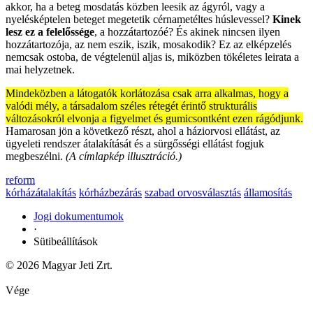
akkor, ha a beteg mosdatás közben leesik az ágyról, vagy a
nyelésképtelen beteget megetetik cérnametéltes húslevessel?
Kinek
lesz ez a felelőssége
, a hozzátartozóé? És akinek nincsen ilyen
hozzátartozója, az nem eszik, iszik, mosakodik? Ez az elképzelés
nemcsak ostoba, de végtelenül aljas is, miközben tökéletes leirata a
mai helyzetnek.
Mindeközben a látogatók korlátozása csak arra alkalmas, hogy a
valódi mély, a társadalom széles rétegét érintő strukturális
változásokról elvonja a figyelmet és gumicsontként ezen rágódjunk.
Hamarosan jön a következő részt, ahol a háziorvosi ellátást, az
ügyeleti rendszer átalakítását és a sürgősségi ellátást fogjuk
megbeszélni.
(A címlapkép illusztráció.)
reform
kórházátalakítás
kórházbezárás
szabad orvosválasztás
államosítás
Jogi dokumentumok
·
Sütibeállítások
© 2026 Magyar Jeti Zrt.
Vége