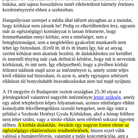
bukása, ami sajnos hosszútávra ismét ellehetetlenít bármely értelmes
kezdeményezést ebben a szektorban.
Hangsúlyosan szerepel a média által idézett anyagban az a mondat,
hogy kórházat nem zárunk be! Pedig ez elkerülhetetlen lesz, ugyanis
már az egészségügyi kormányzat is lassan felismerte, hogy
fenntarthatatlan ennyi kórház, sem a minőséget, sem a
betegbiztonságot, sem a megfelelően gyakorlott munkaerőt nem
lehet így biztosítani. (Erről itt, itt és itt írtam) Így, bár az anyag
szerint kóházat nem akarnak bezárni, de átalakításokra sor kerülhet
és innentől tényleg már csak definíció kérdése, hogy mit is nevezünk
kórháznak, és mit nem. Így elképzelhető, hogy a jövőben kórház
feliratot találunk majd azon az intézményen is, amely szinte teljes
körű ellátást tud biztosítani, és azon is, amely egynapos sebészeti
ellátáson túl bonyolultabb beavatkozásokat nem tud majd nyújtani.
A 19 megyére és Budapestre osztott országban 25-30 olyan a
jelenlegieknél valamivel nagyobb intézményre
lenne szükség,
amely
egy adott telephelyen képes folyamatosan, azonos minőségen ellátni
komolyabb fekvőbetegellásra szoruló betegeket, nem úgy mint a
például a Szolnoki Hetényi Gyula Kórházban, ahol a hónap felében
nem lehet szülni, vagy a stroke ellátás nem elérhető sokszor ügyeleti
időben.
A kórház-átalakítás, -bezárás egy nagyon fontos eleme az
egészségügyi ellátórendszer rendbetételének,
hiszen ezzel válik
valóssá a humánerőforrás, valamint a tudás koncentrációja, ami a