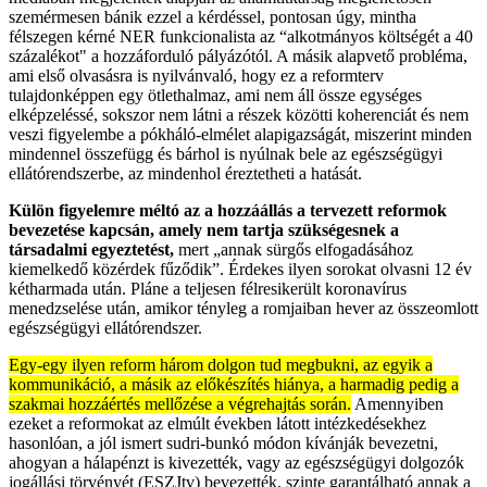
szemérmesen bánik ezzel a kérdéssel, pontosan úgy, mintha
félszegen kérné NER funkcionalista az “alkotmányos költségét a 40
százalékot" a hozzáforduló pályázótól. A másik alapvető probléma,
ami első olvasásra is nyilvánvaló, hogy ez a reformterv
tulajdonképpen egy ötlethalmaz, ami nem áll össze egységes
elképzeléssé, sokszor nem látni a részek közötti koherenciát és nem
veszi figyelembe a pókháló-elmélet alapigazságát, miszerint minden
mindennel összefügg és bárhol is nyúlnak bele az egészségügyi
ellátórendszerbe, az mindenhol éreztetheti a hatását.
Külön figyelemre méltó az a hozzáállás a tervezett reformok
bevezetése kapcsán, amely nem tartja szükségesnek a
társadalmi egyeztetést,
mert „annak sürgős elfogadásához
kiemelkedő közérdek fűződik”. Érdekes ilyen sorokat olvasni 12 év
kétharmada után. Pláne a teljesen félresikerült koronavírus
menedzselése után, amikor tényleg a romjaiban hever az összeomlott
egészségügyi ellátórendszer.
Egy-egy ilyen reform három dolgon tud megbukni, az egyik a
kommunikáció, a másik az előkészítés hiánya, a harmadig pedig a
szakmai hozzáértés mellőzése a végrehajtás során.
Amennyiben
ezeket a reformokat az elmúlt években látott intézkedésekhez
hasonlóan, a jól ismert sudri-bunkó módon kívánják bevezetni,
ahogyan a hálapénzt is kivezették, vagy az egészségügyi dolgozók
jogállási törvényét (ESZJtv) bevezették, szinte garantálható annak a