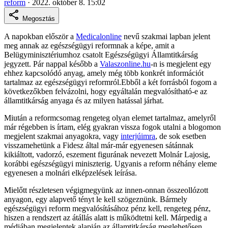
reform
·
2022. október 8. 15:02
Megosztás
A napokban először a
Medicalonline
nevű szakmai lapban jelent
meg annak az egészségügyi reformnak a képe, amit a
Belügyminisztériumhoz csatolt Egészségügyi Államtitkárság
jegyzett. Pár nappal később a
Valaszonline.hu
-n is megjelent egy
ehhez kapcsolódó anyag, amely még több konkrét információt
tartalmaz az egészségügyi reformról.Ebből a két forrásból fogom a
következőkben felvázolni, hogy egyáltalán megvalósítható-e az
államtitkárság anyaga és az milyen hatással járhat.
Miután a reformcsomag rengeteg olyan elemet tartalmaz, amelyről
már régebben is írtam, elég gyakran vissza fogok utalni a blogomon
megjelent szakmai anyagokra, vagy
interjúimra
, de sok esetben
visszamehetünk a Fidesz által már-már egyenesen sátánnak
kikiáltott, vadorzó, eszement figurának nevezett Molnár Lajosig,
korábbi egészségügyi miniszterig. Ugyanis a reform néhány eleme
egyenesen a molnári elképzelések leírása.
Mielőtt részletesen végigmegyünk az innen-onnan összeollózott
anyagon, egy alapvető tényt le kell szögeznünk. Bármely
egészségügyi reform megvalósításához pénz kell, rengeteg pénz,
hiszen a rendszert az átállás alatt is működtetni kell. Márpedig a
médiában megjelentek alapján az államtitkárság meglehetősen