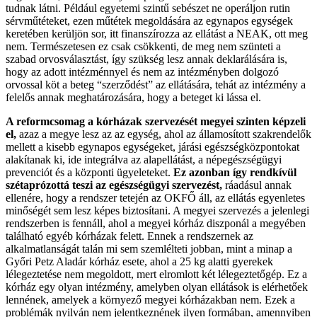
tudnak látni. Például egyetemi szintű sebészet ne operáljon rutin
sérvműtéteket, ezen műtétek megoldására az egynapos egységek
keretében kerüljön sor, itt finanszírozza az ellátást a NEAK, ott meg
nem. Természetesen ez csak csökkenti, de meg nem szünteti a
szabad orvosválasztást, így szükség lesz annak deklarálására is,
hogy az adott intézménnyel és nem az intézményben dolgozó
orvossal köt a beteg “szerződést” az ellátására, tehát az intézmény a
felelős annak meghatározására, hogy a beteget ki lássa el.
A reformcsomag a kórházak szervezését megyei szinten képzeli
el,
azaz a megye lesz az az egység, ahol az államosított szakrendelők
mellett a kisebb egynapos egységeket, járási egészségközpontokat
alakítanak ki, ide integrálva az alapellátást, a népegészségügyi
prevenciót és a központi ügyeleteket.
Ez azonban így rendkívül
szétaprózottá teszi az egészségügyi szervezést,
ráadásul annak
ellenére, hogy a rendszer tetején az OKFŐ áll, az ellátás egyenletes
minőségét sem lesz képes biztosítani. A megyei szervezés a jelenlegi
rendszerben is fennáll, ahol a megyei kórház diszponál a megyében
található egyéb kórházak felett. Ennek a rendszernek az
alkalmatlanságát talán mi sem szemlélteti jobban, mint a minap a
Győri Petz Aladár kórház esete, ahol a 25 kg alatti gyerekek
lélegeztetése nem megoldott, mert elromlott két lélegeztetőgép. Ez a
kórház egy olyan intézmény, amelyben olyan ellátások is elérhetőek
lennének, amelyek a környező megyei kórházakban nem. Ezek a
problémák nyilván nem jelentkeznének ilyen formában, amennyiben