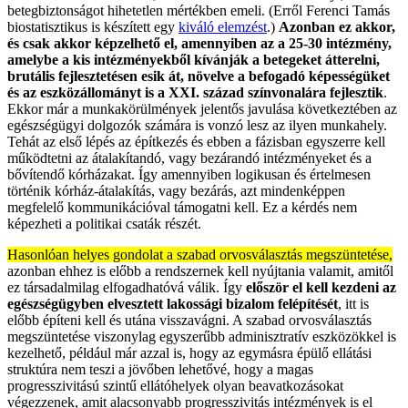
betegbiztonságot hihetetlen mértékben emeli. (Erről Ferenci Tamás
biostatisztikus is készített egy
kiváló elemzést
.)
Azonban ez akkor,
és csak akkor képzelhető el, amennyiben az a 25-30 intézmény,
amelybe a kis intézményekből kívánják a betegeket átterelni,
brutális fejlesztetésen esik át, növelve a befogadó képességüket
és az eszközállományt is a XXI. század színvonalára fejlesztik
.
Ekkor már a munkakörülmények jelentős javulása következtében az
egészségügyi dolgozók számára is vonzó lesz az ilyen munkahely.
Tehát az első lépés az építkezés és ebben a fázisban egyszerre kell
működtetni az átalakítandó, vagy bezárandó intézményeket és a
bővítendő kórházakat. Így amennyiben logikusan és értelmesen
történik kórház-átalakítás, vagy bezárás, azt mindenképpen
megfelelő kommunikációval támogatni kell. Ez a kérdés nem
képezheti a politikai csaták részét.
Hasonlóan helyes gondolat a szabad orvosválasztás megszüntetése,
azonban ehhez is előbb a rendszernek kell nyújtania valamit, amitől
ez társadalmilag elfogadhatóvá válik. Így
először el kell kezdeni az
egészségügyben elvesztett lakossági bizalom felépítését
, itt is
előbb építeni kell és utána visszavágni. A szabad orvosválasztás
megszüntetése viszonylag egyszerűbb adminisztratív eszközökkel is
kezelhető, például már azzal is, hogy az egymásra épülő ellátási
struktúra nem teszi a jövőben lehetővé, hogy a magas
progresszivitású szintű ellátóhelyek olyan beavatkozásokat
végezzenek, amit alacsonyabb progresszivitás intézmények is el