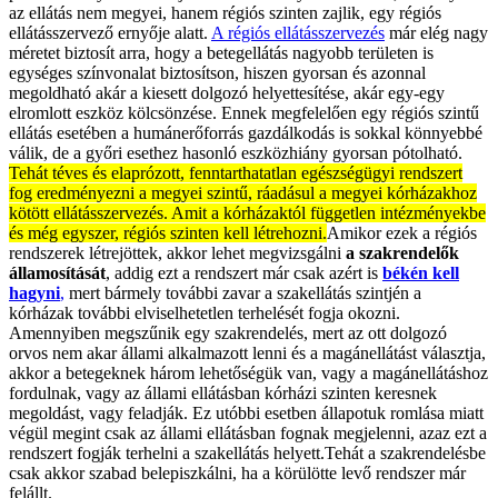
az ellátás nem megyei, hanem régiós szinten zajlik, egy régiós
ellátásszervező ernyője alatt.
A régiós ellátásszervezés
már elég nagy
méretet biztosít arra, hogy a betegellátás nagyobb területen is
egységes színvonalat biztosítson, hiszen gyorsan és azonnal
megoldható akár a kiesett dolgozó helyettesítése, akár egy-egy
elromlott eszköz kölcsönzése. Ennek megfelelően egy régiós szintű
ellátás esetében a humánerőforrás gazdálkodás is sokkal könnyebbé
válik, de a győri esethez hasonló eszközhiány gyorsan pótolható.
Tehát téves és elaprózott, fenntarthatatlan egészségügyi rendszert
fog eredményezni a megyei szintű, ráadásul a megyei kórházakhoz
kötött ellátásszervezés. Amit a kórházaktól független intézményekbe
és még egyszer, régiós szinten kell létrehozni.
Amikor ezek a régiós
rendszerek létrejöttek, akkor lehet megvizsgálni
a szakrendelők
államosítását
, addig ezt a rendszert már csak azért is
békén kell
hagyni
,
mert bármely további zavar a szakellátás szintjén a
kórházak további elviselhetetlen terhelését fogja okozni.
Amennyiben megszűnik egy szakrendelés, mert az ott dolgozó
orvos nem akar állami alkalmazott lenni és a magánellátást választja,
akkor a betegeknek három lehetőségük van, vagy a magánellátáshoz
fordulnak, vagy az állami ellátásban kórházi szinten keresnek
megoldást, vagy feladják. Ez utóbbi esetben állapotuk romlása miatt
végül megint csak az állami ellátásban fognak megjelenni, azaz ezt a
rendszert fogják terhelni a szakellátás helyett.Tehát a szakrendelésbe
csak akkor szabad belepiszkálni, ha a körülötte levő rendszer már
felállt.