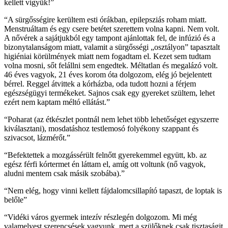
kellett vigyük!”
“A sürgősségire kerültem esti órákban, epilepsziás roham miatt.
Menstruáltam és egy csere betétet szerettem volna kapni. Nem volt.
A nővérek a sajátjukból egy tampont ajánlottak fel, de infúzió és a
bizonytalanságom miatt, valamit a sürgősségi „osztályon” tapasztalt
higiéniai körülmények miatt nem fogadtam el. Kezet sem tudtam
volna mosni, sőt felállni sem engedtek. Méltatlan és megalázó volt.
46 éves vagyok, 21 éves korom óta dolgozom, elég jó bejelentett
bérrel. Reggel átvittek a kórházba, oda tudott hozni a férjem
egészségügyi termékeket. Sajnos csak egy gyereket szültem, lehet
ezért nem kaptam méltó ellátást.”
“Poharat (az étkészlet pontnál nem lehet több lehetőséget egyszerre
kiválasztani), mosdatáshoz testlemosó folyékony szappant és
szivacsot, lázmérőt.”
“Befektettek a mozgássérült felnőtt gyerekemmel együtt, kb. az
egész férfi kórtermet én láttam el, amíg ott voltunk (nő vagyok,
aludni mentem csak másik szobába).”
“Nem elég, hogy vinni kellett fájdalomcsillapító tapaszt, de loptak is
belőle”
“Vidéki város gyermek intezív részlegén dolgozom. Mi még
valamelyest szerencsések vagyunk, mert a szülőknek csak tisztaságit