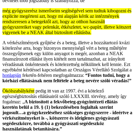
bevitelét több jogszabály is szabályozza, de
még gyógyszerész ismerőseim segítségével sem tudtuk kibogozni és
explicite megérteni azt, hogy mi alapján kérik az intézmények
rendszeresen a betegektől azt, hogy az otthon használt
gyógyszereiket vagy pelenkát, étkészletet, wc-papírt, illetve kötszert
vigyenek be a NEAK által biztosított ellátásba.
A vérkészítmények gyűjtése és a beteg, illetve a hozzátartozó kvázi
kötelezése arra, hogy bizonyos mennyiségű vért a beteg műtétjére
összegyűjtsenek egy külön anyagot is megér, azonban a NEAK
finanszírozott ellátást ilyen kitételt nem tartalmazhat, az irányított
véradásnak önkéntesnek és kötelezettség nélkülinek kell lennie. Ezt
egyébként kérdéssel kapcsolatban az Országos Vérellátó Szolgálat a
honlapján
feketén-fehéren megfogalmazza:
“Fontos tudni, hogy a
kórházi ellátásának nem feltétele a beteg nevére szóló véradás!”
Ökölszabályként
pedig itt van az 1997. évi a kötelező
egészségbiztosítás ellátásairól szóló LXXXIII. törvény, amely így
fogalmaz: „
A biztosított a fekvőbeteg-gyógyintézeti ellátás
keretén belül a 19. § (1) bekezdésében foglaltak szerint
jogosult…a gyógykezeléséhez szükséges gyógyszerre - ideértve a
vérkészítményeket is -, kötszerre és ideiglenes gyógyászati
segédeszközre, továbbá a gyógyászati segédeszköz
használatának betanítására.”