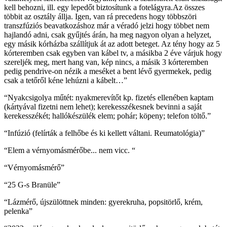
kell behozni, ill. egy lepedőt biztosítunk a fotelágyra.Az összes
többit az osztály állja. Igen, van rá precedens hogy többszöri
transzfúziós beavatkozáshoz már a véradó jelzi hogy többet nem
hajlandó adni, csak gyűjtés árán, ha meg nagyon olyan a helyzet,
egy másik kórházba szállítjuk át az adott beteget. Az tény hogy az 5
kórteremben csak egyben van kábel tv, a másikba 2 éve várjuk hogy
szereljék meg, mert hang van, kép nincs, a másik 3 kórteremben
pedig pendrive-on nézik a meséket a bent lévő gyermekek, pedig
csak a tetőről kéne lehúzni a kábelt…”
“Nyakcsigolya műtét: nyakmerevítőt kp. fizetés ellenében kaptam
(kártyával fizetni nem lehet); kerekesszékesnek bevinni a saját
kerekesszékét; hallókészülék elem; pohár; köpeny; telefon töltő.”
“Infúzió (felírták a felhőbe és ki kellett váltani. Reumatológia)”
“Elem a vérnyomásmérőbe... nem vicc. “
“Vérnyomásmérő”
“25 G-s Branüle”
“Lázmérő, újszülöttnek minden: gyerekruha, popsitörlő, krém,
pelenka”