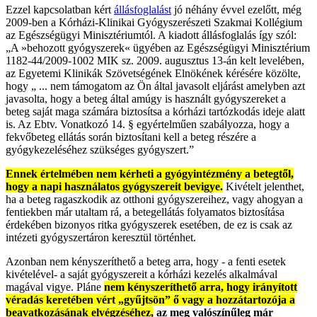
Ezzel kapcsolatban kért
állásfoglalást
jó néhány évvel ezelőtt, még
2009-ben a Kórházi-Klinikai Gyógyszerészeti Szakmai Kollégium
az Egészségügyi Minisztériumtól. A kiadott állásfoglalás így szól:
„A »behozott gyógyszerek« ügyében az Egészségügyi Minisztérium
1182-44/2009-1002 MIK sz. 2009. augusztus 13-án kelt levelében,
az Egyetemi Klinikák Szövetségének Elnökének kérésére közölte,
hogy „ ... nem támogatom az Ön által javasolt eljárást amelyben azt
javasolta, hogy a beteg által amúgy is használt gyógyszereket a
beteg saját maga számára biztosítsa a kórházi tartózkodás ideje alatt
is. Az Ebtv. Vonatkozó 14. § egyértelműen szabályozza, hogy a
fekvőbeteg ellátás során biztosítani kell a beteg részére a
gyógykezeléséhez szükséges gyógyszert.”
Ennek értelmében nem kérheti a gyógyintézmény a betegtől,
hogy a napi használatos gyógyszereit bevigye.
Kivételt jelenthet,
ha a beteg ragaszkodik az otthoni gyógyszereihez, vagy ahogyan a
fentiekben már utaltam rá, a betegellátás folyamatos biztosítása
érdekében bizonyos ritka gyógyszerek esetében, de ez is csak az
intézeti gyógyszertáron keresztül történhet.
Azonban nem kényszeríthető a beteg arra, hogy - a fenti esetek
kivételével- a saját gyógyszereit a kórházi kezelés alkalmával
magával vigye. Pláne
nem kényszeríthető arra, hogy irányított
véradás keretében vért „gyűjtsön” ő vagy a hozzátartozója a
beavatkozásának elvégzéséhez,
az meg valószínűleg már