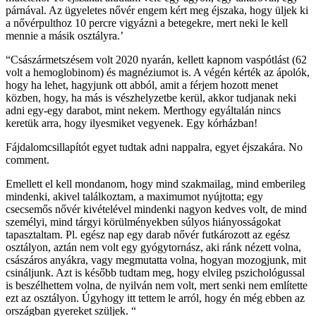
párnával. Az ügyeletes nővér engem kért meg éjszaka, hogy üljek ki
a nővérpulthoz 10 percre vigyázni a betegekre, mert neki le kell
mennie a másik osztályra.’
“Császármetszésem volt 2020 nyarán, kellett kapnom vaspótlást (62
volt a hemoglobinom) és magnéziumot is. A végén kérték az ápolók,
hogy ha lehet, hagyjunk ott abból, amit a férjem hozott menet
közben, hogy, ha más is vészhelyzetbe kerül, akkor tudjanak neki
adni egy-egy darabot, mint nekem. Merthogy egyáltalán nincs
keretük arra, hogy ilyesmiket vegyenek. Egy kórházban!
Fájdalomcsillapítót egyet tudtak adni nappalra, egyet éjszakára. No
comment.
Emellett el kell mondanom, hogy mind szakmailag, mind emberileg
mindenki, akivel találkoztam, a maximumot nyújtotta; egy
csecsemős nővér kivételével mindenki nagyon kedves volt, de mind
személyi, mind tárgyi körülményekben súlyos hiányosságokat
tapasztaltam. Pl. egész nap egy darab nővér futkározott az egész
osztályon, aztán nem volt egy gyógytornász, aki ránk nézett volna,
császáros anyákra, vagy megmutatta volna, hogyan mozogjunk, mit
csináljunk. Azt is később tudtam meg, hogy elvileg pszichológussal
is beszélhettem volna, de nyilván nem volt, mert senki nem említette
ezt az osztályon. Úgyhogy itt tettem le arról, hogy én még ebben az
országban gyereket szüljek. “