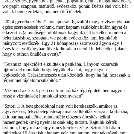
“2022 szülés, gyereknek pelenka, popsitörlő, ruha, magamnak betét,
wc papír, szappan, tusfürdő, evőeszköz, pohár. Diétás étel volt, bár
voltak benne érdekes, oda nem illő tételek.
"2024 gyerekosztály 21 hónapossal. Igazából magyar viszonylatban
egész szerencsések voltunk, mert kaptam szülőként külön ágyat és
étkezést is (a minőségét utóbbinak hagyjuk). Itt is kellett minden a
pelenkázáshoz, szappan, wc papír, evőeszköz, ami leginkább
hiányzott: etetőszék. Egy 21 hónapost (a szomszéd ágyon egy 1
éves kicsi volt) ágyban ülve kulturáltan etetni kb. lehetetlen (pláne,
hogy ő otthon önállóan evett).”
“Tetanusz injekcióért elküldtek a patikába. Lányom kosarazik,
ujjtörésnél mondták, hogy tegyük el a sínt, hogy legyen
legközelebb. Császármetszés után közölték, hogy ha fáj, hozassak a
férjemmel fájdalomcsillapítót. “
“Víz mert az észak pesti centrum kórház régi épületeiben nagyon
rossz a vízminőség homokkal szennyezett”
“Sztori 1: A beteghordóknál nem volt kerekesszék, amikor az
agyvérzéses, fekvőbeteg édesapámat szállították vissza a kórházba,
akit pár nappal előtte, mindenféle előzetes értesítés nélkül
hazaengedtek (még nyelni is csak alig tudott). Rajtunk kérték
számon, hogy mi az hogy nincs kerekesszéke. Sztori2: kisfiam
műtétekor 10 éjszakát aludtam vele egy ágyon, egy takaróval, egy