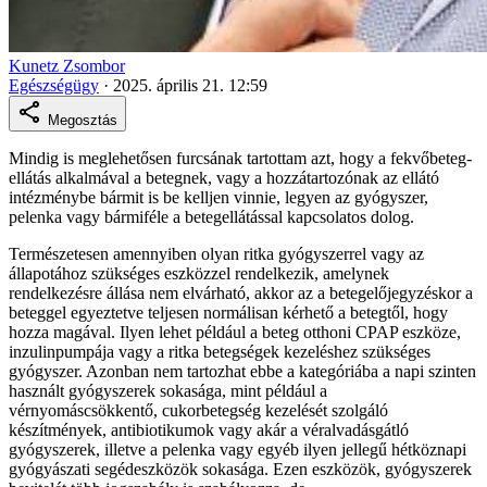
Kunetz Zsombor
Egészségügy
·
2025. április 21. 12:59
Megosztás
Mindig is meglehetősen furcsának tartottam azt, hogy a fekvőbeteg-
ellátás alkalmával a betegnek, vagy a hozzátartozónak az ellátó
intézménybe bármit is be kelljen vinnie, legyen az gyógyszer,
pelenka vagy bármiféle a betegellátással kapcsolatos dolog.
Természetesen amennyiben olyan ritka gyógyszerrel vagy az
állapotához szükséges eszközzel rendelkezik, amelynek
rendelkezésre állása nem elvárható, akkor az a betegelőjegyzéskor a
beteggel egyeztetve teljesen normálisan kérhető a betegtől, hogy
hozza magával. Ilyen lehet például a beteg otthoni CPAP eszköze,
inzulinpumpája vagy a ritka betegségek kezeléshez szükséges
gyógyszer. Azonban nem tartozhat ebbe a kategóriába a napi szinten
használt gyógyszerek sokasága, mint például a
vérnyomáscsökkentő, cukorbetegség kezelését szolgáló
készítmények, antibiotikumok vagy akár a véralvadásgátló
gyógyszerek, illetve a pelenka vagy egyéb ilyen jellegű hétköznapi
gyógyászati segédeszközök sokasága. Ezen eszközök, gyógyszerek