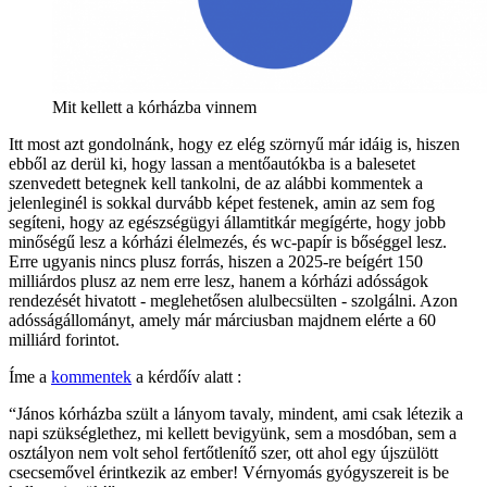
Mit kellett a kórházba vinnem
Itt most azt gondolnánk, hogy ez elég szörnyű már idáig is, hiszen
ebből az derül ki, hogy lassan a mentőautókba is a balesetet
szenvedett betegnek kell tankolni, de az alábbi kommentek a
jelenleginél is sokkal durvább képet festenek, amin az sem fog
segíteni, hogy az egészségügyi államtitkár megígérte, hogy jobb
minőségű lesz a kórházi élelmezés, és wc-papír is bőséggel lesz.
Erre ugyanis nincs plusz forrás, hiszen a 2025-re beígért 150
milliárdos plusz az nem erre lesz, hanem a kórházi adósságok
rendezését hivatott - meglehetősen alulbecsülten - szolgálni. Azon
adósságállományt, amely már márciusban majdnem elérte a 60
milliárd forintot.
Íme a
kommentek
a kérdőív alatt :
“János kórházba szült a lányom tavaly, mindent, ami csak létezik a
napi szükséglethez, mi kellett bevigyünk, sem a mosdóban, sem a
osztályon nem volt sehol fertőtlenítő szer, ott ahol egy újszülött
csecsemővel érintkezik az ember! Vérnyomás gyógyszereit is be