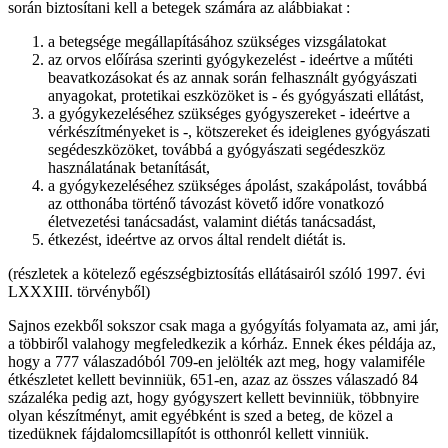
során biztosítani kell a betegek számára az alábbiakat :
a betegsége megállapításához szükséges vizsgálatokat
az orvos előírása szerinti gyógykezelést - ideértve a műtéti
beavatkozásokat és az annak során felhasznált gyógyászati
anyagokat, protetikai eszközöket is - és gyógyászati ellátást,
a gyógykezeléséhez szükséges gyógyszereket - ideértve a
vérkészítményeket is -, kötszereket és ideiglenes gyógyászati
segédeszközöket, továbbá a gyógyászati segédeszköz
használatának betanítását,
a gyógykezeléséhez szükséges ápolást, szakápolást, továbbá
az otthonába történő távozást követő időre vonatkozó
életvezetési tanácsadást, valamint diétás tanácsadást,
étkezést, ideértve az orvos által rendelt diétát is.
(részletek a kötelező egészségbiztosítás ellátásairól szóló 1997. évi
LXXXIII. törvényből)
Sajnos ezekből sokszor csak maga a gyógyítás folyamata az, ami jár,
a többiről valahogy megfeledkezik a kórház. Ennek ékes példája az,
hogy a 777 válaszadóból 709-en jelölték azt meg, hogy valamiféle
étkészletet kellett bevinniük, 651-en, azaz az összes válaszadó 84
százaléka pedig azt, hogy gyógyszert kellett bevinniük, többnyire
olyan készítményt, amit egyébként is szed a beteg, de közel a
tizedüknek fájdalomcsillapítót is otthonról kellett vinniük.