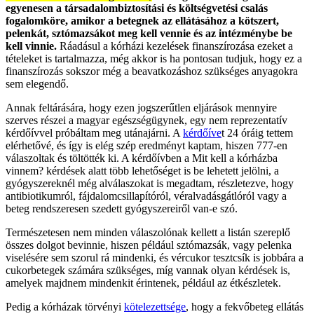
egyenesen a társadalombiztosítási és költségvetési csalás
fogalomköre, amikor a betegnek az ellátásához a kötszert,
pelenkát, sztómazsákot meg kell vennie és az intézménybe be
kell vinnie.
Ráadásul a kórházi kezelések finanszírozása ezeket a
tételeket is tartalmazza, még akkor is ha pontosan tudjuk, hogy ez a
finanszírozás sokszor még a beavatkozáshoz szükséges anyagokra
sem elegendő.
Annak feltárására, hogy ezen jogszerűtlen eljárások mennyire
szerves részei a magyar egészségügynek, egy nem reprezentatív
kérdőívvel próbáltam meg utánajárni. A
kérdőíve
t 24 óráig tettem
elérhetővé, és így is elég szép eredményt kaptam, hiszen 777-en
válaszoltak és töltötték ki. A kérdőívben a Mit kell a kórházba
vinnem? kérdések alatt több lehetőséget is be lehetett jelölni, a
gyógyszereknél még alválaszokat is megadtam, részletezve, hogy
antibiotikumról, fájdalomcsillapítóról, véralvadásgátlóról vagy a
beteg rendszeresen szedett gyógyszereiről van-e szó.
Természetesen nem minden válaszolónak kellett a listán szereplő
összes dolgot bevinnie, hiszen például sztómazsák, vagy pelenka
viselésére sem szorul rá mindenki, és vércukor tesztcsík is jobbára a
cukorbetegek számára szükséges, míg vannak olyan kérdések is,
amelyek majdnem mindenkit érintenek, például az étkészletek.
Pedig a kórházak törvényi
kötelezettsége
, hogy a fekvőbeteg ellátás