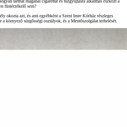
hogyan tarthat magánál cigarettát és tűzgyújtásra alkalmas eszközt a
en füstérzékelő sem?
mély okozta azt, és ami egyébként a Szent Imre Kórház részleges
ve a környező sürgősségi osztályok, és a Mentőszolgálat terhelését.