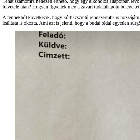
Tehát számomra nehezen érthető, hogy egy alkoholos állapotban lévő be
felvétele után? Hogyan figyelték meg a zavart tudatállapotú betegeke
A fentiekből következik, hogy kórházszintű rendszerhiba is hozzájáru
leállását is okozta. Ami azt is jelenti, hogy a budai oldal egyetlen s