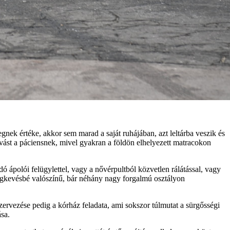
gnek értéke, akkor sem marad a saját ruhájában, azt leltárba veszik és
ívást a páciensnek, mivel gyakran a földön elhelyezett matracokon
ó ápolói felügylettel, vagy a nővérpultból közvetlen rálátással, vagy
legkevésbé valószínű, bár néhány nagy forgalmú osztályon
rvezése pedig a kórház feladata, ami sokszor túlmutat a sürgősségi
ása.