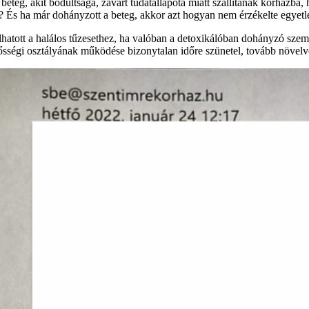
teg, akit bódultsága, zavart tudatállapota miatt szállítanak kórházba, 
t? És ha már dohányzott a beteg, akkor azt hogyan nem érzékelte egyetl
lhatott a halálos tűzesethez, ha valóban a detoxikálóban dohányzó sze
ürgősségi osztályának működése bizonytalan időre szünetel, tovább növel