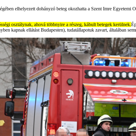
yiségében elhelyezett dohányzó beteg okozhatta a Szent Imre Egyetemi O
ősségi osztálynak, ahová többnyire a részeg, kábult betegek kerülnek.
Ép
nyben kapnak ellátást Budapesten), tudatállapotuk zavart, általában s