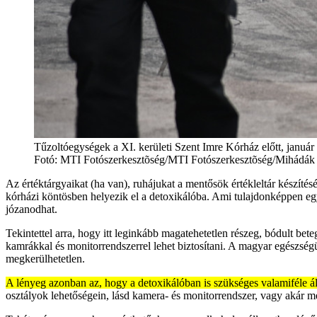
Tűzoltóegységek a XI. kerületi Szent Imre Kórház előtt, január
Fotó:
MTI Fotószerkesztõség/MTI Fotószerkesztõség/Mihád
Az értéktárgyaikat (ha van), ruhájukat a mentősök értékleltár készítés
kórházi köntösben helyezik el a detoxikálóba. Ami tulajdonképpen egy
józanodhat.
Tekintettel arra, hogy itt leginkább magatehetetlen részeg, bódult bet
kamrákkal és monitorrendszerrel lehet biztosítani. A magyar egészsé
megkerülhetetlen.
A lényeg azonban az, hogy a detoxikálóban is szükséges valamiféle ál
osztályok lehetőségein, lásd kamera- és monitorrendszer, vagy akár me