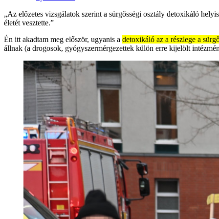
„Az előzetes vizsgálatok szerint a sürgősségi osztály detoxikáló hel
életét vesztette.”
Én itt akadtam meg először, ugyanis a
detoxikáló az a részlege a sürg
állnak (a drogosok, gyógyszermérgezettek külön erre kijelölt intézmé