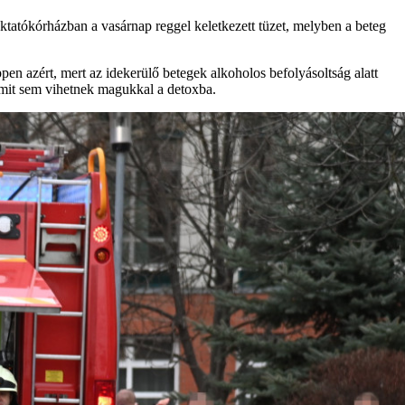
ktatókórházban a vasárnap reggel keletkezett tüzet, melyben a beteg
pen azért, mert az idekerülő betegek alkoholos befolyásoltság alatt
emmit sem vihetnek magukkal a detoxba.