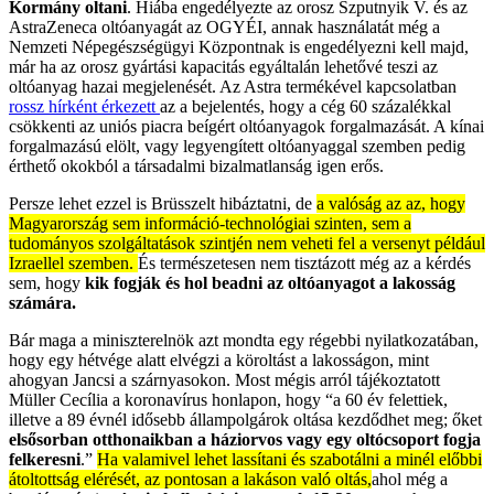
Kormány oltani
. Hiába engedélyezte az orosz Szputnyik V. és az
AstraZeneca oltóanyagát az OGYÉI, annak használatát még a
Nemzeti Népegészségügyi Központnak is engedélyezni kell majd,
már ha az orosz gyártási kapacitás egyáltalán lehetővé teszi az
oltóanyag hazai megjelenését. Az Astra termékével kapcsolatban
rossz hírként érkezett
az a bejelentés, hogy a cég 60 százalékkal
csökkenti az uniós piacra beígért oltóanyagok forgalmazását. A kínai
forgalmazású elölt, vagy legyengített oltóanyaggal szemben pedig
érthető okokból a társadalmi bizalmatlanság igen erős.
Persze lehet ezzel is Brüsszelt hibáztatni, de
a valóság az az, hogy
Magyarország sem információ-technológiai szinten, sem a
tudományos szolgáltatások szintjén nem veheti fel a versenyt például
Izraellel szemben.
És természetesen nem tisztázott még az a kérdés
sem, hogy
kik fogják és hol beadni az oltóanyagot a lakosság
számára.
Bár maga a miniszterelnök azt mondta egy régebbi nyilatkozatában,
hogy egy hétvége alatt elvégzi a köroltást a lakosságon, mint
ahogyan Jancsi a szárnyasokon. Most mégis arról tájékoztatott
Müller Cecília a koronavírus honlapon, hogy “a 60 év felettiek,
illetve a 89 évnél idősebb állampolgárok oltása kezdődhet meg; őket
elsősorban otthonaikban a háziorvos vagy egy oltócsoport fogja
felkeresni
.”
Ha valamivel lehet lassítani és szabotálni a minél előbbi
átoltottság elérését, az pontosan a lakáson való oltás,
ahol még a