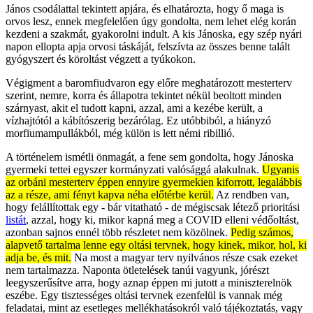
János csodálattal tekintett apjára, és elhatározta, hogy ő maga is
orvos lesz, ennek megfelelően úgy gondolta, nem lehet elég korán
kezdeni a szakmát, gyakorolni indult. A kis Jánoska, egy szép nyári
napon ellopta apja orvosi táskáját, felszívta az összes benne talált
gyógyszert és köroltást végzett a tyúkokon.
Végigment a baromfiudvaron egy előre meghatározott mesterterv
szerint, nemre, korra és állapotra tekintet nékül beoltott minden
szárnyast, akit el tudott kapni, azzal, ami a kezébe került, a
vízhajtótól a kábítószerig bezárólag. Ez utóbbiból, a hiányzó
morfiumampullákból, még külön is lett némi ribillió.
A történelem ismétli önmagát, a fene sem gondolta, hogy Jánoska
gyermeki tettei egyszer kormányzati valósággá alakulnak.
Ugyanis
az orbáni mesterterv éppen ennyire gyermekien kiforrott, legalábbis
az a része, ami fényt kapva néha előtérbe kerül.
Az rendben van,
hogy felállítottak egy - bár vitatható - de mégiscsak létező prioritási
listát
, azzal, hogy ki, mikor kapná meg a COVID elleni védőoltást,
azonban sajnos ennél több részletet nem közölnek.
Pedig számos,
alapvető tartalma lenne egy oltási tervnek, hogy kinek, mikor, hol, ki
adja be, és mit.
Na most a magyar terv nyilvános része csak ezeket
nem tartalmazza. Naponta ötletelések tanúi vagyunk, jórészt
leegyszerűsítve arra, hogy aznap éppen mi jutott a miniszterelnök
eszébe. Egy tisztességes oltási tervnek ezenfelül is vannak még
feladatai, mint az esetleges mellékhatásokról való tájékoztatás, vagy