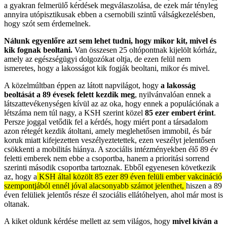
a gyakran felmerülő kérdések megválaszolása, de ezek már tényleg
annyira utópisztikusak ebben a csernobili szintű válságkezelésben,
hogy szót sem érdemelnek.
Nálunk egyenlőre azt sem lehet tudni, hogy mikor kit, mivel és
kik fognak beoltani.
Van összesen 25 oltópontnak kijelölt kórház,
amely az egészségügyi dolgozókat oltja, de ezen felül nem
ismeretes, hogy a lakosságot kik fogják beoltani, mikor és mivel.
A közelmúltban éppen az látott napvilágot, hogy
a lakosság
beoltását a 89 évesek felett kezdik meg
, nyilvánvalóan ennek a
látszattevékenységen kívül az az oka, hogy ennek a populációnak a
létszáma nem túl nagy, a KSH szerint közel
85 ezer embert érint
.
Persze joggal vetődik fel a kérdés, hogy miért pont a társadalom
azon rétegét kezdik átoltani, amely meglehetősen immobil, és bár
koruk miatt kifejezetten veszélyeztetettek, ezen veszélyt jelentősen
csökkenti a mobilitás hiánya. A szociális intézményekben élő 89 év
feletti emberek nem ebbe a csoportba, hanem a prioritási sorrend
szerinti második csoportba tartoznak. Ebből egyenesen következik
az, hogy a
KSH által közölt 85 ezer 89 éven felüli ember vakcináció
szempontjából ennél jóval alacsonyabb számot jelenthet,
hiszen a 89
éven felüliek jelentős része él szociális ellátóhelyen, ahol már most is
oltanak.
A kiket oldunk kérdése mellett az sem világos, hogy
mivel kíván a