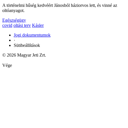
A történelmi hűség kedvéért Jánosból háziorvos lett, és vinné az
oltóanyagot.
Egészségügy
covid
oltási terv
Kásler
Jogi dokumentumok
·
Sütibeállítások
© 2026 Magyar Jeti Zrt.
Vége