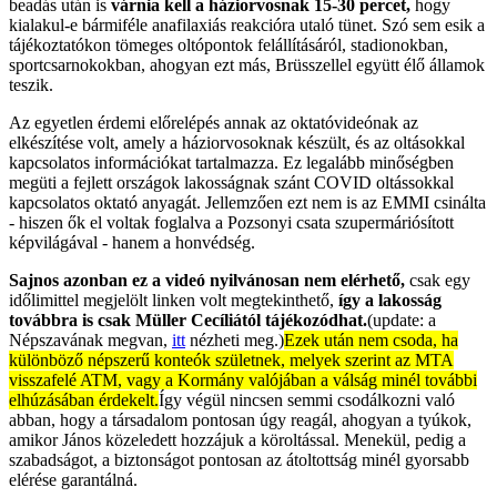
beadás után is
várnia kell a háziorvosnak 15-30 percet,
hogy
kialakul-e bármiféle anafilaxiás reakcióra utaló tünet. Szó sem esik a
tájékoztatókon tömeges oltópontok felállításáról, stadionokban,
sportcsarnokokban, ahogyan ezt más, Brüsszellel együtt élő államok
teszik.
Az egyetlen érdemi előrelépés annak az oktatóvideónak az
elkészítése volt, amely a háziorvosoknak készült, és az oltásokkal
kapcsolatos információkat tartalmazza. Ez legalább minőségben
megüti a fejlett országok lakosságnak szánt COVID oltássokkal
kapcsolatos oktató anyagát. Jellemzően ezt nem is az EMMI csinálta
- hiszen ők el voltak foglalva a Pozsonyi csata szupermáriósított
képvilágával - hanem a honvédség.
Sajnos azonban ez a videó nyilvánosan nem elérhető,
csak egy
időlimittel megjelölt linken volt megtekinthető,
így a lakosság
továbbra is csak Müller Cecíliától tájékozódhat.
(update: a
Népszavának megvan,
itt
nézheti meg.)
Ezek után nem csoda, ha
különböző népszerű konteók születnek, melyek szerint az MTA
visszafelé ATM, vagy a Kormány valójában a válság minél további
elhúzásában érdekelt.
Így végül nincsen semmi csodálkozni való
abban, hogy a társadalom pontosan úgy reagál, ahogyan a tyúkok,
amikor János közeledett hozzájuk a köroltással. Menekül, pedig a
szabadságot, a biztonságot pontosan az átoltottság minél gyorsabb
elérése garantálná.