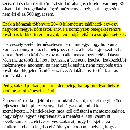
szétszórt és elaprózott kórházi struktúrában, ezek felett van még 36
olyan aktív betegellátást végző intézmény, amely aktív ágyszáma
nem éri el az 500 ágyat sem.
Ezek a kóházak többnyire 20-40 kilométerre találhatók egy-egy
nagyobb megyei kórháztól, ahová a komolyabb betegeket rendre
tovább is küldik, hiszen maguk nem tudják ellátni a sürgős eseteket.
Életveszély esetén természetesen nem mindegy, hogy hol van a
kórház, mennyire közel a beteghez, de az a lehető legrosszabb, ha
van a közelben kórház, és az nem alkalmas a megfelelő ellátásra.
Mert ma az történik, hogy beviszik a beteget a legelső, legközelebbi
intézménybe, ahonnan, ha nem tudják ellátni, némi molyolás után
továbbküldik, jelentős időt veszítve. Általában ez történik a kis
kórházakban.
Pedig sokkal jobban járna minden beteg, ha rögtön olyan helyre
kerülne, ahol képesek ellátni.
Éppen ezért ki kell jelölni centrumkórházakat, ezeket megfelelően
fejleszteni kell, plusz szárnyakkal, ágyakkal, műtőkkel,
személyzettel.. Mindeközben meg kell erősíteni a mentőszolgálatot,
hogy képes legyen alapfeladatát, a mentést ellátni, valamint
levetkőzni azt az életveszélyes szokását, hogy beteget látva
pánikrohamban a legelső ellátóhelyre berohan, ahelyett, hogy a