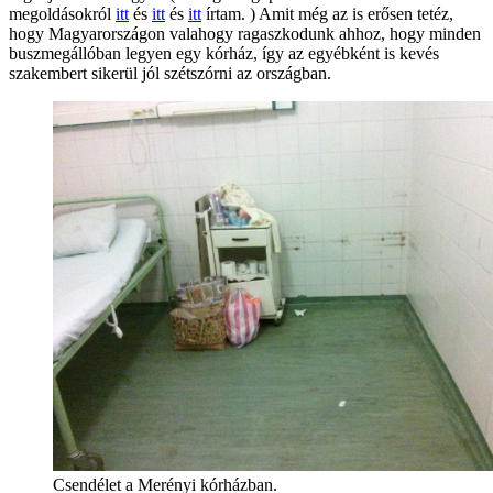
megoldásokról
itt
és
itt
és
itt
írtam. ) Amit még az is erősen tetéz,
hogy Magyarországon valahogy ragaszkodunk ahhoz, hogy minden
buszmegállóban legyen egy kórház, így az egyébként is kevés
szakembert sikerül jól szétszórni az országban.
Csendélet a Merényi kórházban.