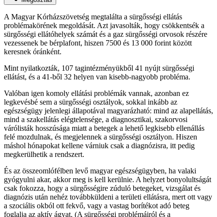
A Magyar Kórházszövetség megtalálta a sürgősségi ellátás
problémakörének megoldását. Azt javasolták, hogy csökkentsék a
sürgősségi ellátóhelyek számát és a gaz sürgősségi orvosok részére
vezessenek be bérplafont, hiszen 7500 és 13 000 forint között
keresnek óránként.
Mint nyilatkozták, 107 tagintézményükből 41 nyújt sürgősségi
ellátást, és a 41-ből 32 helyen van kisebb-nagyobb probléma.
Valóban igen komoly ellátási problémák vannak, azonban ez
legkevésbé sem a sürgősségi osztályok, sokkal inkább az
egészségügy jelenlegi állapotával magyarázható: mind az alapellátás,
mind a szakellátás elégtelensége, a diagnosztikai, szakorvosi
várólisták hosszúsága miatt a betegek a lehető legkisebb ellenállás
felé mozdulnak, és megjelennek a sürgősségi osztályon. Hiszen
máshol hónapokat kellene várniuk csak a diagnózisra, itt pedig
megkerülhetik a rendszert.
És az összeomlófélben levő magyar egészségügyben, ha valaki
gyógyulni akar, akkor meg is kell kerülnie. A helyzet bonyolultságát
csak fokozza, hogy a sürgősségire zúduló betegeket, vizsgálat és
diagnózis után nehéz továbbküldeni a területi ellátásra, mert ott vagy
a szociális okból ott fekvő, vagy a vastag borítékot adó beteg
foglalja az aktív ágyat. (A sürgősségi problémáiról és a