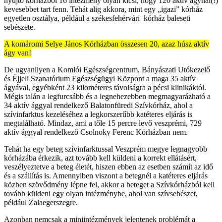
nyújtó kórházból 16 intézmény olyan kicsi, hogy 120 aktív ágynál(!)
kevesebbet tart fenn. Tehát alig akkora, mint egy „igazi” kórház
egyetlen osztálya, például a székesfehérvári kórház baleseti
sebészete.
A komáromi Selye János Kórházban összesen 20, azaz húsz aktív
ágy van!
De ugyanilyen a Komlói Egészségcentrum, Bányászati Utókezelő
és Éjjeli Szanatórium Egészségügyi Központ a maga 35 aktív
ágyával, egyébként 23 kilométeres távolságra a pécsi klinikáktól.
Mégis talán a legfurcsább és a legnehezebben megmagyarázható a
34 aktív ággyal rendelkező Balatonfüredi Szívkórház, ahol a
szívinfarktus kezeléséhez a legkorszerűbb katéteres eljárás is
megtalálható. Mindaz, ami a tőle 15 percre levő veszprémi, 729
aktív ággyal rendelkező Csolnoky Ferenc Kórházban nem.
Tehát ha egy beteg szívinfarktussal Veszprém megye legnagyobb
kórházába érkezik, azt tovább kell küldeni a korrekt ellátásért,
veszélyeztetve a beteg életét, hiszen ebben az esetben számít az idő
és a szállítás is. Amennyiben viszont a betegnél a katéteres eljárás
közben szövődmény lépne fel, akkor a beteget a Szívkórházból kell
tovább küldeni egy olyan intézménybe, ahol van szívsebészet,
például Zalaegerszegre.
Azonban nemcsak a miniintézmények jelentenek problémát a