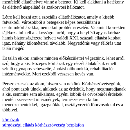
megfelelő ellátóhelyre vinné a beteget. Ki kell alakítani a hatékony
és elérhető alapellátó és szakorvosi hálózatot.
Létre kell hozni azt a szociális ellátóhálózatot, amely a kisebb
falvakból, városokból a betegeket képes beszállítani a
centrumkórházakba, nem akut probléma esetén. Valamint korrekten
tájékoztatni kell a lakosságot arról, hogy a helyi 30 ágyas kórház
hamis biztonságérzete helyett valódi XXI. századi ellátást kaphat,
igaz, néhány kilométerrel távolabb. Negyedórás vagy félórás utat
talán megér.
És talán ekkor, amikor minden előkészülettel végeztünk, lehet arról
szó, hogy a kis- közepes kórházak egy részét átalakítsuk emelt
szintű egynapos sebészetté, ápolási otthonokká, rehabilitációs
intézményekké. Mert ezekből vészesen kevés van.
Persze ez csak az álom, hiszen van nekünk Kórházszövetségünk,
ahol pont azok ülnek, akiknek az az érdekük, hogy megmaradjanak
a kis, semmire sem alkalmas, egyéni lobbik és orvosbárói érdekek
mentén szervezett intézmények, természetesen külön
menedzsmentekkel, igazgatókkal, osztályvezető főorvosokkal és a
többivel.
kórházak
sürgősségi ellátás
kórházszövetség
bérplafon