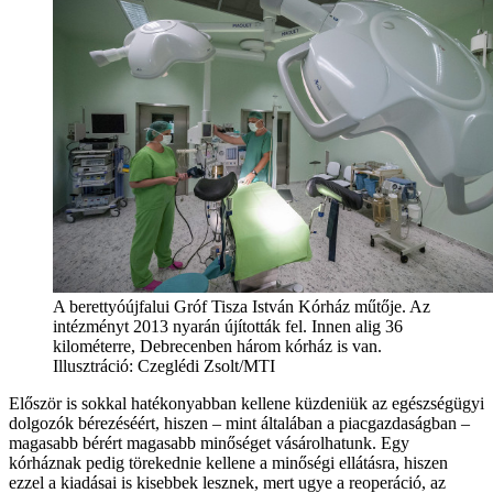
A berettyóújfalui Gróf Tisza István Kórház műtője. Az
intézményt 2013 nyarán újították fel. Innen alig 36
kilométerre, Debrecenben három kórház is van.
Illusztráció:
Czeglédi Zsolt/MTI
Először is sokkal hatékonyabban kellene küzdeniük az egészségügyi
dolgozók bérezéséért, hiszen – mint általában a piacgazdaságban –
magasabb bérért magasabb minőséget vásárolhatunk. Egy
kórháznak pedig törekednie kellene a minőségi ellátásra, hiszen
ezzel a kiadásai is kisebbek lesznek, mert ugye a reoperáció, az