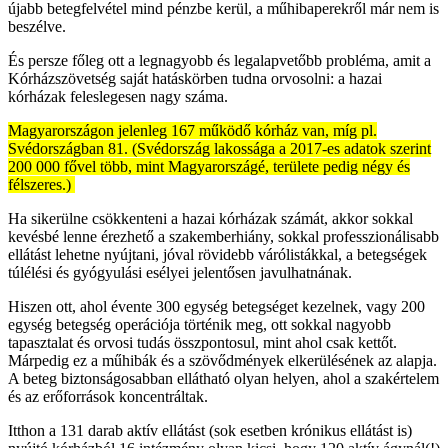
újabb betegfelvétel mind pénzbe kerül, a műhibaperekről már nem is
beszélve.
És persze főleg ott a legnagyobb és legalapvetőbb probléma, amit a
Kórházszövetség saját hatáskörben tudna orvosolni: a hazai
kórházak feleslegesen nagy száma.
Magyarországon jelenleg 167 működő kórház van, míg pl.
Svédországban 81. (Svédország lakossága a 2017-es adatok szerint
200 000 fővel több, mint Magyarországé, területe pedig négy és
félszeres.)
Ha sikerülne csökkenteni a hazai kórházak számát, akkor sokkal
kevésbé lenne érezhető a szakemberhiány, sokkal professzionálisabb
ellátást lehetne nyújtani, jóval rövidebb várólistákkal, a betegségek
túlélési és gyógyulási esélyei jelentősen javulhatnának.
Hiszen ott, ahol évente 300 egység betegséget kezelnek, vagy 200
egység betegség operációja történik meg, ott sokkal nagyobb
tapasztalat és orvosi tudás összpontosul, mint ahol csak kettőt.
Márpedig ez a műhibák és a szövődmények elkerülésének az alapja.
A beteg biztonságosabban ellátható olyan helyen, ahol a szakértelem
és az erőforrások koncentráltak.
Itthon a 131 darab aktív ellátást (sok esetben krónikus ellátást is)