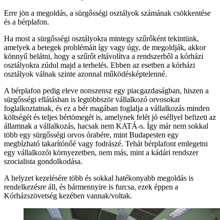
Erre jön a megoldás, a sürgősségi osztályok számának csökkentése
és a bérplafon.
Ha most a sürgősségi osztályokra mintegy szűrőként tekintünk,
amelyek a betegek problémáit így vagy úgy, de megoldják, akkor
könnyű belátni, hogy a szűrőt eltávolítva a rendszerből a kórházi
osztályokra zúdul majd a terhelés. Ebben az esetben a kórházi
osztályok válnak szinte azonnal működésképtelenné.
A bérplafon pedig eleve nonszensz egy piacgazdaságban, hiszen a
sürgősségi ellátásban is legtöbbször vállalkozó orvosokat
foglalkoztatnak, és ez a bér magában foglalja a vállalkozás minden
költségét és teljes bértömegét is, amelynek felét jó eséllyel befizeti az
államnak a vállalkozás, hacsak nem KATÁ-s. Így már nem sokkal
több egy sürgősségi orvos órabére, mint Budapesten egy
megbízható takarítónőé vagy fodrászé. Tehát bérplafont emlegetni
egy vállalkozói környezetben, nem más, mint a kádári rendszer
szocialista gondolkodása.
A helyzet kezelésére több és sokkal hatékonyabb megoldás is
rendelkezésre áll, és bármennyire is furcsa, ezek éppen a
Kórházszövetség kezében vannak/voltak.